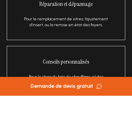
Réparation et dépannage
Pour le remplacement de vitres, l’ajustement
d’insert, ou la remise en état des foyers.
Conseils personnalisés
Pour le choix du bois de chauffage et des
accessoires adaptés (balayette, serviteur,
Demande de devis gratuit
plaque anti-chaleur).
Questions fréquentes sur les cheminées à bois