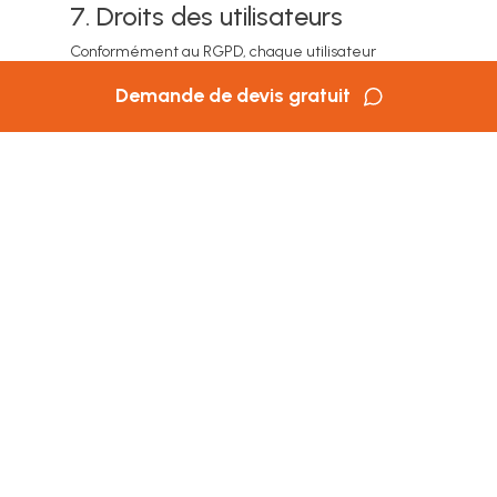
7. Droits des utilisateurs
Conformément au RGPD, chaque utilisateur
dispose des droits suivants :
Demande de devis gratuit
droit d’accès
droit de rectification
droit à l’effacement
droit à la limitation du traitement
droit d’opposition
droit à la portabilité
droit de retirer son consentement à tout
moment
Ces droits peuvent être exercés en adressant une
demande à :
contact@chaleuretbois.fr
Une preuve d’identité pourra être demandée
uniquement en cas de doute raisonnable.
8. Réclamation
Si vous estimez que vos droits ne sont pas